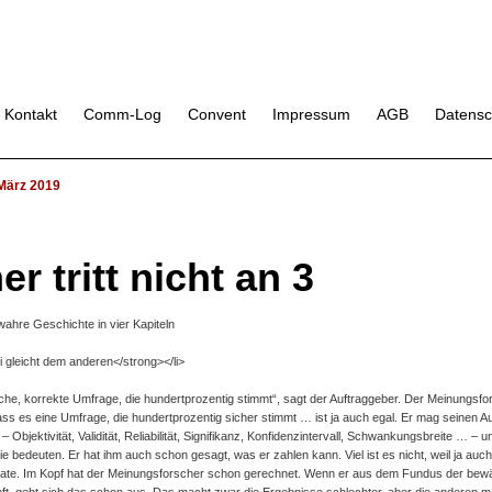
Kontakt
Comm-Log
Convent
Impressum
AGB
Datensc
März 2019
r tritt nicht an 3
ahre Geschichte in vier Kapiteln
i gleicht dem anderen</strong></li>
rliche, korrekte Umfrage, die hundertprozentig stimmt“, sagt der Auftraggeber. Der Meinungs
ass es eine Umfrage, die hundertprozentig sicher stimmt … ist ja auch egal. Er mag seinen A
Objektivität, Validität, Reliabilität, Signifikanz, Konfidenzintervall, Schwankungsbreite … – u
e bedeuten. Er hat ihm auch schon gesagt, was er zahlen kann. Viel ist es nicht, weil ja auch
kate. Im Kopf hat der Meinungsforscher schon gerechnet. Wenn er aus dem Fundus der bewäh
t, geht sich das schon aus. Das macht zwar die Ergebnisse schlechter, aber die anderen