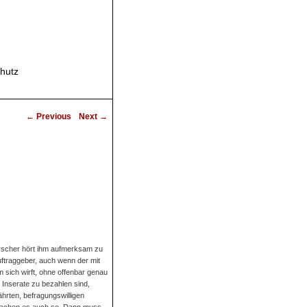
hutz
P
←
Previous
Next
→
o
s
t
n
a
v
i
g
a
t
i
forscher hört ihm aufmerksam zu
o
uftraggeber, auch wenn der mit
n
m sich wirft, ohne offenbar genau
 Inserate zu bezahlen sind,
rten, befragungswilligen
 machen es auch so. Dann muss