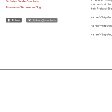
So finden Sie die Conclusio
man noch ein bis
Abonnieren Sie unseren Blog
kein Freiland-Ei 
<a href=“http://l
Follow
Follow @conclusio
<a href=“http://l
<a href=“http://l