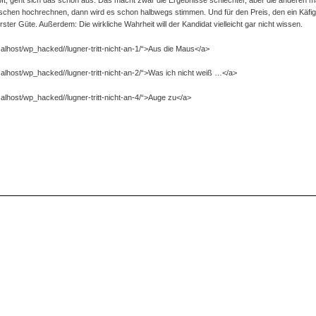
schen hochrechnen, dann wird es schon halbwegs stimmen. Und für den Preis, den ein Käfi
erster Güte. Außerdem: Die wirkliche Wahrheit will der Kandidat vielleicht gar nicht wissen.
ocalhost/wp_hacked//lugner-tritt-nicht-an-1/“>Aus die Maus</a>
ocalhost/wp_hacked//lugner-tritt-nicht-an-2/“>Was ich nicht weiß …</a>
ocalhost/wp_hacked//lugner-tritt-nicht-an-4/“>Auge zu</a>