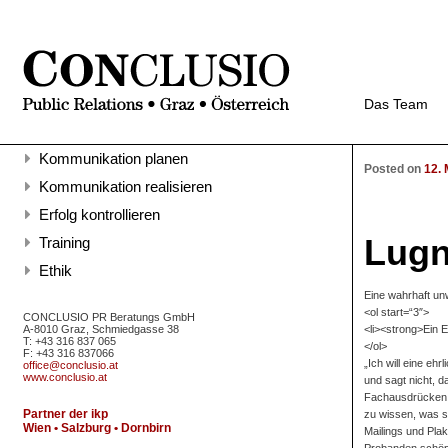
Das Team
Kommunikation planen
Posted on
12. 
Kommunikation realisieren
Erfolg kontrollieren
Lugne
Training
Ethik
Eine wahrhaft unw
<ol start=“3″>
CONCLUSIO PR Beratungs GmbH
<li><strong>Ein E
A-8010 Graz, Schmiedgasse 38
T: +43 316 837 065
</ol>
F: +43 316 837066
„Ich will eine eh
office@conclusio.at
www.conclusio.at
und sagt nicht, d
Fachausdrücken – 
Partner der ikp
zu wissen, was si
Wien • Salzburg • Dornbirn
Mailings und Pla
Probanden schöpf